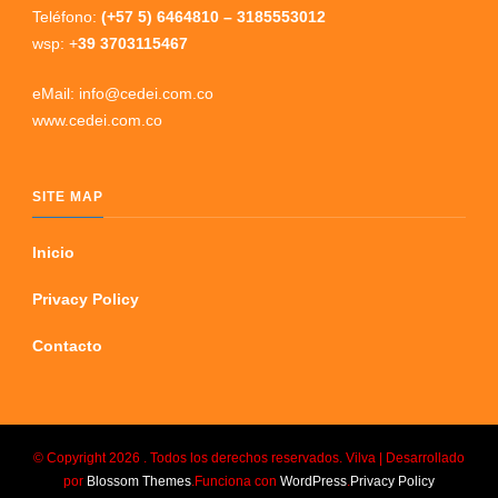
Teléfono:
(+57 5) 6464810 – 3185553012
wsp: +
39 3703115467
eMail: info@cedei.com.co
www.cedei.com.co
SITE MAP
Inicio
Privacy Policy
Contacto
© Copyright 2026
. Todos los derechos reservados.
Vilva | Desarrollado
por
Blossom Themes
.Funciona con
WordPress
.
Privacy Policy