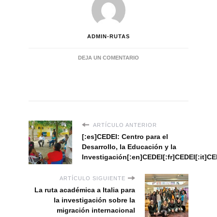
ADMIN-RUTAS
EN
DEJA UN COMENTARIO
ATENCIÓN
A
LA
INFANCIA
Y
LA
ADOLESCENCIA
ARTÍCULO ANTERIOR
–
[:es]CEDEI: Centro para el
OCTOBRE
2019
Desarrollo, la Educación y la
Investigación[:en]CEDEI[:fr]CEDEI[:it]CE
ARTÍCULO SIGUIENTE
La ruta académica a Italia para
la investigación sobre la
migración internacional